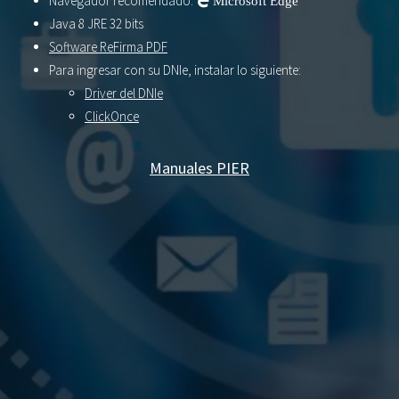
Navegador recomendado:
Microsoft Edge
Java 8 JRE 32 bits
Software ReFirma PDF
Para ingresar con su DNIe, instalar lo siguiente:
Driver del DNIe
ClickOnce
Manuales PIER